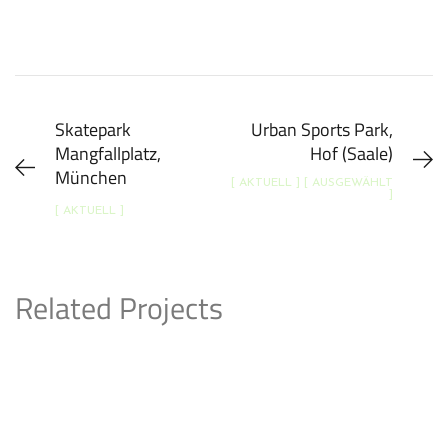
Skatepark
Urban Sports Park,
Mangfallplatz,
Hof (Saale)
München
[ AKTUELL ] [ AUSGEWÄHLT
]
[ AKTUELL ]
Related Projects
Skatepark, Köln Höhenberg
AKTUELL